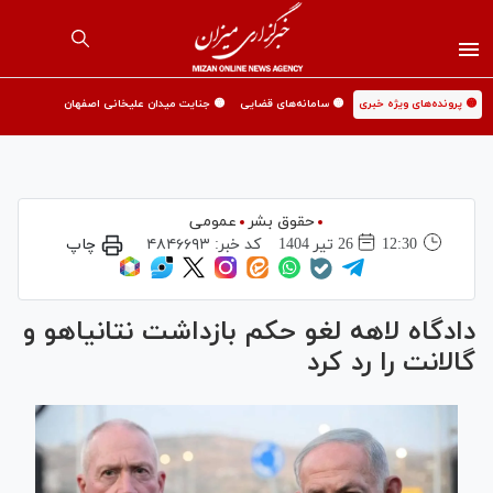
🟡 پرونده‌های ویژه خبری
🟡 سامانه‌های قضایی
🟡 جنایت میدان علیخانی اصفهان
حقوق بشر
عمومی
12:30
26 تير 1404
کد خبر:
۴۸۴۶۶۹۳
چاپ
دادگاه لاهه لغو حکم بازداشت نتانیاهو و
گالانت را رد کرد