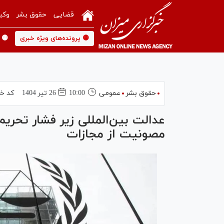
قضایی
حقوق بشر
وکی
🟡 پرونده‌های ویژه خبری
🟡 
حقوق بشر
عمومی
10:00
26 تير 1404
کد خب
عدالت بین‌المللی زیر فشار تحریم
مصونیت از مجازات