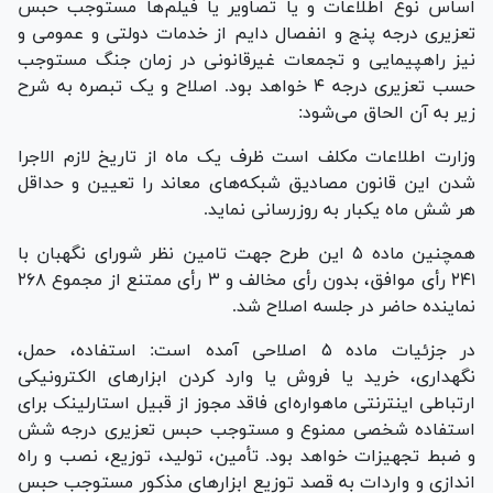
اساس نوع اطلاعات و یا تصاویر یا فیلم‌ها مستوجب حبس
تعزیری درجه پنج و انفصال دایم از خدمات دولتی و عمومی و
نیز راهپیمایی و تجمعات غیرقانونی در زمان جنگ مستوجب
حسب تعزیری درجه ۴ خواهد بود. اصلاح و یک تبصره به شرح
زیر به آن الحاق می‌شود:
وزارت اطلاعات مکلف است ظرف یک ماه از تاریخ لازم الاجرا
شدن این قانون مصادیق شبکه‌های معاند را تعیین و حداقل
هر شش ماه یکبار به روزرسانی نماید.
همچنین ماده ۵ این طرح جهت تامین نظر شورای نگهبان با
۲۴۱ رأی موافق، بدون رأی مخالف و ۳ رأی ممتنع از مجموع ۲۶۸
نماینده حاضر در جلسه اصلاح شد.
در جزئیات ماده ۵ اصلاحی آمده است: استفاده، حمل،
نگهداری، خرید یا فروش یا وارد کردن ابزار‌های الکترونیکی
ارتباطی اینترنتی ماهواره‌ای فاقد مجوز از قبیل استارلینک برای
استفاده شخصی ممنوع و مستوجب حبس تعزیری درجه شش
و ضبط تجهیزات خواهد بود. تأمین، تولید، توزیع، نصب و راه
اندازی و واردات به قصد توزیع ابزار‌های مذکور مستوجب حبس