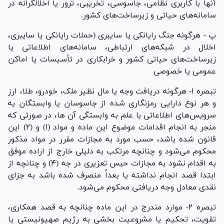
آنها با کاربری نظامی، جاسوسی، تخریبی، ترور یا اخلالگرانه در
سامانه‌های حیاتی و زیرساخت‌های کشور.
پ - هرگونه جنگ رایانکی یا سایبری (حملات رایانکی یا سایبری،
اخلال در شبکه‌های ارتباطی، سامانه‌های اطلاعاتی یا
زیرساخت‌های حیاتی کشور و خرابکاری در تأسیسات یا اماکن
عمومی یا خصوصی
تبصره ۱- هرگونه دریافت وجه یا مال نظیر ملک، خودرو، طلا، ارز
و هر نوع دارایی رمزنگاری شده از جاسوسان یا وابستگان به
سرویس‌های اطلاعاتی با علم به وابستگی آن ها، در صورتی که
منجر به انجام اقدامات موضوع این ماده و مواد (۱) و (۲) این
قانون شده باشد، حسب مورد به مجازات مقرر در مواد مذکور
محکوم می‌شود و چنانچه مرتکب به دلیلی خارج از اراده موفق
به اقدام نشود به مجازات حبس تعزیری در جه (۴) و چنانچه از
ابتدا قصد انجام نداشته یا بعداً منصرف شده باشد به جزای
نقدی معادل وجه دریافتی محکوم می‌شود.
تبصره ۲- موارد مندرج در این ماده چنانچه به قصد همکاری،
تقویت، تحکیم یا مشروعیت بخشی به رژیم صهیونیستی یا