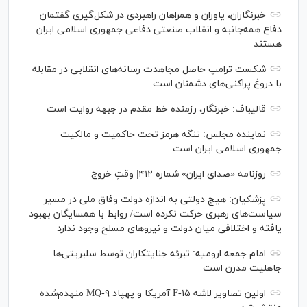
خبرنگاران، یاوران و همراهان راهبردی در شکل‌گیری گفتمان
دفاع همه‌جانبه و انقلاب صنعتی دفاعی جمهوری اسلامی ایران
هستند
شکست ترامپ حاصل مجاهدت رسانه‌های انقلابی در مقابله
با دروغ پراکنی‌های دشمنان است
قالیباف: خبرنگار، رزمنده خط مقدم در جبهه روایت است
نماینده مجلس: تنگه هرمز تحت حاکمیت و مالکیت
جمهوری اسلامی ایران است
روزنامه «صدای ایران» شماره ۴۱۲| وقتِ خروج
پزشکیان: هیچ دولتی به اندازه دولت وفاق ملی در مسیر
سیاست‌های رهبری حرکت نکرده است/ روابط با همسایگان بهبود
یافته و اختلافی میان دولت و نیروهای مسلح وجود ندارد
امام جمعه ارومیه: تبرئه جنایتکاران توسط سلبریتی‌ها
جاهلیت مدرن است
اولین تصاویر لاشه F-۱۵ آمریکا و پهپاد MQ-۹ منهدم‌شده