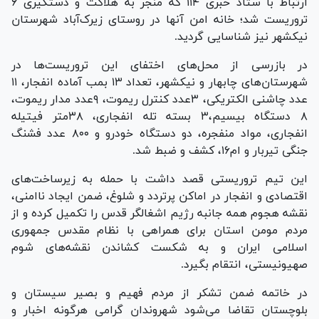
ارتباط با ستاد خبری ۱۱۴ که منجر به هلاکت و دستگیری ۶
تروریست شد؛ خانه امن آنها در روستای زیرک‌آباد شهرستان
نیکشهر نیز شناسایی گردید.
در بازرسی از محل‌های اختفای این تروریست‌ها در
شهرستان‌های چابهار و نیکشهر، تعداد ۱۳ بمب آماده انفجار، ۱۱
عدد چاشنی الکتریکی، ۳عدد کنترل ریموت، ۹عدد مدار ریموت،
۸ دستگاه بیسیم،۳ بسته تله انفجاری، ۳۸متر فیتیله
انفجاری، مواد منفجره، دو دستگاه خودرو و ۸۰۰ عدد فشنگ
جنگی تیربار و ام۱۶، کشف و ضبط شد.
این تیم تروریستی قصد داشت با حمله به زیرساخت‌های
اقتصادی و انفجار در اماکن پرتردد و شلوغ، ضمن ایجاد ناامنی،
نقشه هجوم همه جانبه رژیم اشغالگر قدس را تکمیل کرده و از
مردم مومن استان برای همراهی با نظام مقدس جمهوری
اسلامی ایران و به شکست کشاندن نقشه‌های شوم
صهیونیستی، انتقام بگیرد.
در خاتمه ضمن تشکر از مردم فهیم و بصیر سیستان و
بلوچستان تقاضا می‌شود شهروندان گرامی هرگونه اخبار و