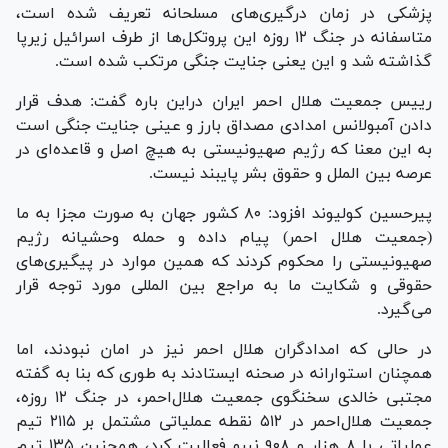
پزشکی در زمان درگیری‌های مسلحانه تعریف شده است،
متاسفانه در جنگ ۱۲ روزه این پروتکل‌ها از طرف اسرائیل زیرپا
گذاشته شد و این یعنی جنایت جنگی مرتکب شده است.
رییس جمعیت هلال احمر ایران دراین باره گفت: هدف قرار
دادن آمبولانس امدادی مصداق بارز و عینی جنایت جنگی است
به این معنا که رژیم صهیونیستی به هیچ اصل و قاعده‌ای در
عرصه بین الملل و حقوق بشر پایبند نیست.
پیرحسین کولیوند افزود: ۸۰ کشور جهان به صورت مجزا به ما
(جمعیت هلال احمر) پیام داده و حمله وحشیانه رژیم
صهیونیستی را محکوم کردند که همین موارد در پیگیری‌های
حقوقی و شکایت ما به مراجع بین المللی مورد توجه قرار
می‌گیرد.
در حالی که امدادگران هلال احمر نیز در امان نبودند، اما
همچنان استوارانه در صحنه ایستادند به طوری که بنا به گفته
مجتبی خالدی سخنگوی جمعیت هلال‌احمر، در جنگ ۱۲ روزه،
جمعیت هلال‌احمر در ۵۱۲ نقطه عملیاتی مشتمل بر ۲۱۱۵ تیم
عملیاتی با ۸ هزار و ۹۰۸ نیرو فعالیت کرد، همچنین ۱۳۵ تیم