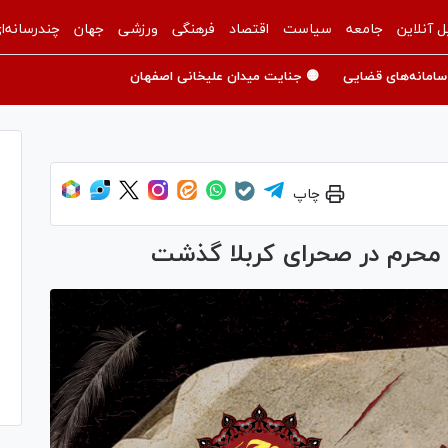
ل آنلاین
جامعه
سیاست
اقتصاد
فرهنگی
ورزشی
جهان
چندرسانه‌ا
سامانه‌های قضایی
🟡 جنایت میدان علیخانی اصفهان
چاپ
م محرم در صحرای کربلا گذشت