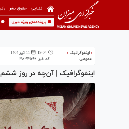
قضایی
حقوق بشر
وکی
🟡 پرونده‌های ویژه خبری
🟡 
اینفوگرافیک
19:04
11 تير 1404
عمومی
کد خبر:
۴۸۴۴۵۹۶
اینفوگرافیک | آن‌چه در روز شش