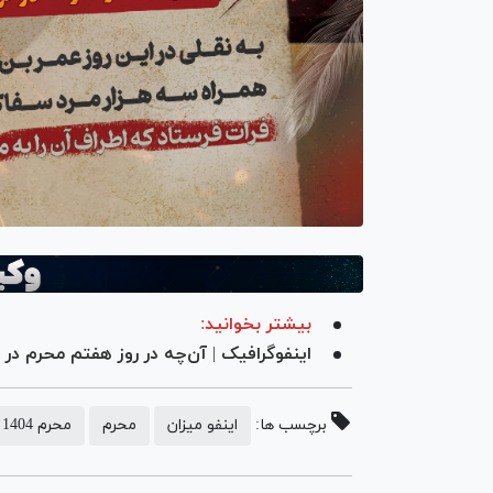
بیشتر بخوانید:
اینفوگرافیک | آن‌چه در روز هفتم محرم در
برچسب ها:
اینفو میزان
محرم
محرم 1404