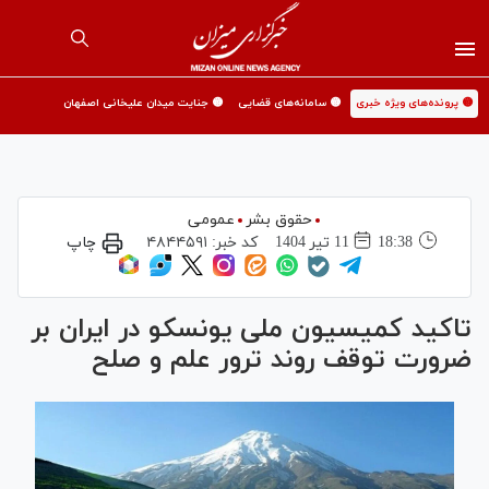
🟡 پرونده‌های ویژه خبری
🟡 سامانه‌های قضایی
🟡 جنایت میدان علیخانی اصفهان
حقوق بشر
عمومی
18:38
11 تير 1404
کد خبر:
۴۸۴۴۵۹۱
چاپ
تاکید کمیسیون ملی یونسکو در ایران بر
ضرورت توقف روند ترور علم و صلح