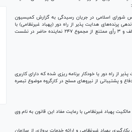
 (یک‌شنبه، ۸ تیر ماه) مجلس شورای اسلامی در جریان رسیدگی به گزارش کمیسیون
ی پرنده‌های هدایت پذیر از راه دور (پهباد غیرنظامی) با
ماده یک این لایحه با ۲۲۲ رأی موافق، ۲ رأی مخالف و ۳ رأی ممتنع از مجموع ۲۴۷ نماینده حاضر در نشست
پذیر از راه دور یا خودکار برنامه ریزی شده که دارای کاربری
اع و پشتیبانی از نیرو‌های مسلح در کارگروه موضوع تبصره
لکیت پهباد غیرنظامی با رعایت مفاد این قانون به نام وی
 بکارگیری پهباد غیرنظامی و ارائه خدمات پروازی از سازمان