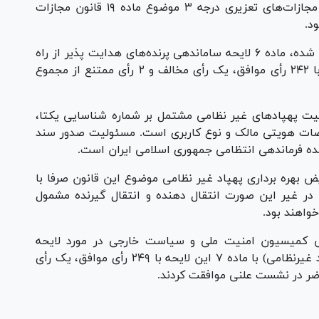
مرتکب علاوه بر ضبط کالا به یک یا چند مورد از مجازات‌های تعزیری درجه ۳ موضوع ماده ۱۹ قانون مجازات
در ادامه نمایندگان ضمن بررسی پیشنهادات طرح شده، ماده ۶ لایحه ساماندهی پرنده‌های هدایت پذیر از راه
دور (پهپاد‌های غیرنظامی) را با تغییرات اصلاحی با ۲۴۲ رأی موافق، یک رأی مخالف و ۲ رأی ممتنع از مجموع
 مالکیت پهپاد‌های غیر نظامی مشتمل بر شماره شناسایی یکتا،
صات هویتی مالک و نوع کاربری است. مسئولیت صدور سند
ده فرماندهی انتظامی جمهوری اسلامی ایران است.
یض بهره برداری پهپاد غیر نظامی موضوع این قانون صرفا با
ر غیر این صورت انتقال دهنده و انتقال گیرنده مشمول
خواهند بود.
ش کمیسیون امنیت ملی و سیاست خارجی در مورد لایحه
ساماندهی پرنده‌های هدایت پذیر از راه دور (پهپاد غیرنظامی) با ماده ۷ این لایحه با ۲۴۹ رأی موافق، یک رأی