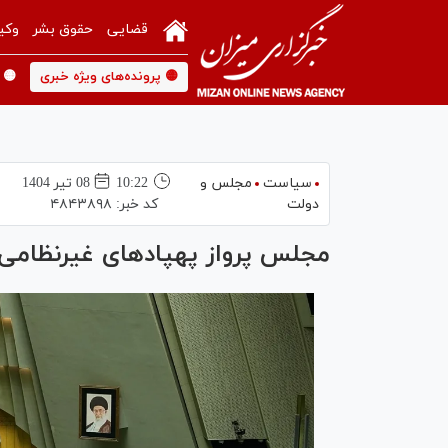
قضایی
حقوق بشر
وکی
🟡 پرونده‌های ویژه خبری
🟡 
سیاست
مجلس و
10:22
08 تير 1404
دولت
کد خبر:
۴۸۴۳۸۹۸
مجلس پرواز پهپاد‌های غیرنظامی ر