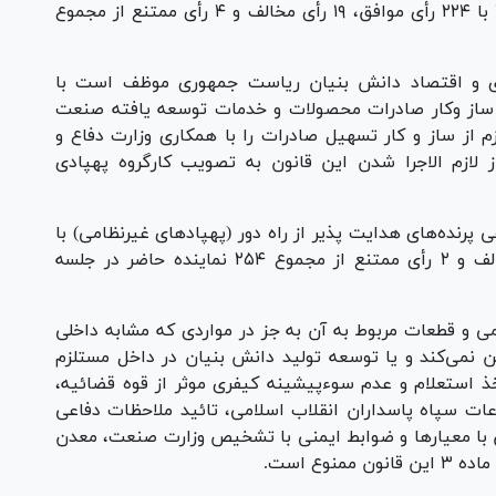
نمایندگان در ادامه با الحاق یک تبصره به ماده ۴ با ۲۲۴ رأی موافق، ۱۹ رأی مخالف و ۴ رأی ممتنع از مجموع
ری و اقتصاد دانش بنیان ریاست جمهوری موظف است با
ساز وکار صادرات محصولات و خدمات توسعه یافته صنعت
 از ساز و کار تسهیل صادرات را با همکاری وزارت دفاع و
نیرو‌های مسلح تدوین و طی ۳ ماه از لازم الاجرا شدن این قانون به تصویب کارگروه پهپادی
رنده‌های هدایت پذیر از راه دور (پهپاد‌های غیرنظامی) با
ماده ۵ این لایحه با ۲۴۲ رأی موافق، ۲ رأی مخالف و ۲ رأی ممتنع از مجموع ۲۵۴ نماینده حاضر در جلسه
د غیر نظامی و قطعات مربوط به آن به جز در مواردی که مشابه داخلی
ین نمی‌کند و یا توسعه تولید دانش بنیان در داخل مستلزم
 استعلام و عدم سوءپیشینه کیفری موثر از قوه قضائیه،
اعات سپاه پاسداران انقلاب اسلامی، تائید ملاحظات دفاعی
اق با معیار‌ها و ضوابط ایمنی با تشخیص وزارت صنعت، معدن
وع است.