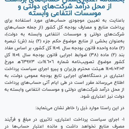
از محل درآمد شرکت‌های دولتی و
موسسات انتفاعی وابسته
باعنایت به تعیین موجودی حساب‌های مورد استفاده برای
پرداخت منابع و مصارف بودجه کل کشور (از جمله حساب‌های
شرکت‌های دولتی و موسسات انتفاعی وابسته به دولت)،
به‌عنوان بخشی از منابع موضوع حکم جزء (٢) بند (ش) تبصره
(٢) ماده واحده قانون بودجه سال ١٤٠٤ کل کشور، بر اساس مفاد
بند (٢) ماده (٣٨) ضوابط اجرایی قانون بودجه سال ١٤٠٤ کل
کشور موضوع تصویب‌نامه شماره ١٤٦٠٦/ت ٦٣٩٧٣ھ مورخ
١٤٠٤/٠٢/٠٢ هیئت محترم وزیران و پیرو اجرای سیاست پرداخت
اعتباری در دستگاه‌های اجرایی تابع بودجه عمومی دولت، به
اطلاع می‌رساند مقرر است در طی ایام آتی حساب‌های پرداخت
از محل درآمد شرکت‌های دولتی و موسسات انتفاعی وابسته به
دولت نیز اعتباری شود.
در این راستا موارد ذیل را خاطر نشان می‌نماید:
١- اجرای سیاست پرداخت اعتباری، تاثیری در مبلغ و فرآیند
مصرف منابع نخواهد داشت و مانده اعتبار حساب‌ها در