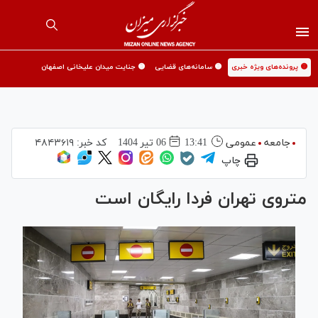
🟡 پرونده‌های ویژه خبری
🟡 سامانه‌های قضایی
🟡 جنایت میدان علیخانی اصفهان
جامعه
عمومی
13:41
06 تير 1404
کد خبر:
۴۸۴۳۶۱۹
چاپ
متروی تهران فردا رایگان است