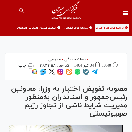
🟡 پرونده‌های ویژه خبری
🟡 سامانه‌های قضایی
🟡 جنایت میدان علیخانی اصفهان
مجله حقوقی
عمومی
10:48
04 تير 1404
کد خبر:
۴۸۴۳۱۱۸
چاپ
مصوبه تفویض اختیار به وزرا، معاونین
رئیس‌جمهور و استانداران به‌منظور
مدیریت شرایط ناشی از تجاوز رژیم
صهیونیستی