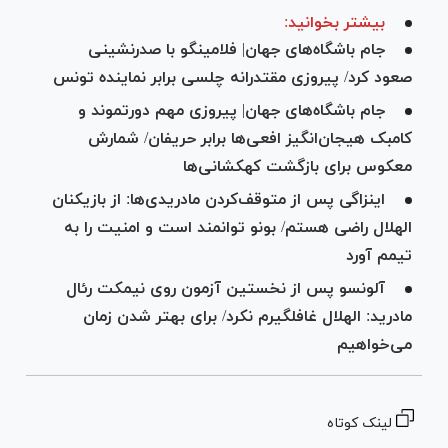
بیشتر بخوانید:
جام باشگاه‌های جهان| فلامینگو با صدرنشینی
صعود کرد/ پیروزی مقتدرانه چلسی برابر نماینده تونس
جام باشگاه‌های جهان| پیروزی مهم دورتموند و
کامبک هیجان‌انگیز افعی‌ها برابر حریفان/ شمارش
معکوس برای بازگشت کهکشانی‌ها
اینزاگی پس از متوقف‌کردن مادریدی‌ها: از بازیکنان
الهلال راضی هستم/ بونو توانمند است و امنیت را به
تیمم آورد
آلونسو پس از نخستین آزمون روی نیمکت رئال
مادرید: الهلال غافلگیرم نکرد/ برای بهتر شدن زمان
می‌خواهیم
لینک کوتاه