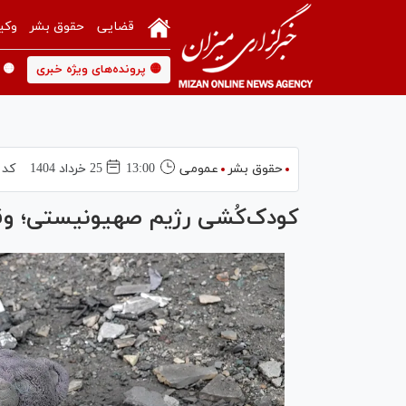
قضایی
حقوق بشر
وکی
🟡 پرونده‌های ویژه خبری
🟡 
حقوق بشر
عمومی
13:00
25 خرداد 1404
کد 
کودک‌کُشی رژیم صهیونیستی؛ وق