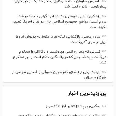
تاسیس سازمان نظام خبرنگاری راهکار حمایت از خبرنگاران؛
پیش‌نویس قانون تهیه شد
پزشکیان: امروز مهمترین دغدغه و نگرانی بنده معیشت
مردم است/ مواضع جمهوری اسلامی ایران در قبال آمریکا تغییر
نکرده است
سردار محبی: بازگشایی تنگه هرمز منوط به پذیرش شروط
ایران از سوی آمریکاست
کسانی که بمباران اتمی هیروشیما و ناگازاکی را محکوم
می‌کنند، باید ذهنیتی که در واشنگتن حاکم است را نیز محکوم
کنند
بازدید برخی از اعضای کمیسیون حقوقی و قضایی مجلس از
خبرگزاری میزان
پربازدیدترین اخبار
رهگیری پهپاد MQ۹ بر فراز تنگه هرمز
توافق ایران و عمان به معنای بازگشایی فوری تنگه هرمز