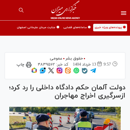
🟡 پرونده‌های ویژه خبری
🟡 سامانه‌های قضایی
🟡 جنایت میدان علیخانی اصفهان
حقوق بشر
عمومی
9:57
13 خرداد 1404
کد خبر:
۴۸۳۹۵۶۲
چاپ
دولت آلمان حکم دادگاه داخلی را رد کرد؛
ازسرگیری اخراج مهاجران