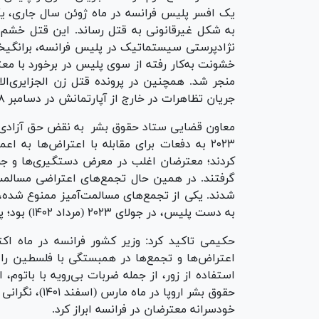
به شکل غیرقانونی به قتل رساند. این قتل خشم گ
نژادپرستی سیستماتیک در پلیس فرانسه، برانگیخت 
خشونت به‌کار رفته از سوی پلیس در برخورد با مع
منجر شد. همچنین در پرونده قتل زن الجزایری‌ا
جریان تظاهرات در خارج از آپارتمانش در دسامبر ۲۰۱۸ (آذر ۱۳۹۷) هیچ پیشرفتی به دست نیامد.
معاون قضایی ستاد حقوق بشر به نقض حق آزادی تج
۲۰۲۳ به دفعات برای مقابله با اعتراض‌ها به
کردند؛ معترضان اغلب در معرض دستگیری‌ها و جر
گرفتند. در همین حال تجمع‌های اعتراضی مسالمت
شدند. یکی از تجمع‌های مسالمت‌آمیز ممنوع شده،
به دست پلیس، در جولای ۲۰۲۳ (مرداد ۱۴۰۲) بود؛ پلیس برخورد خشونت‌باری با حاضران در این تجمع کرد.
حکیمی تاکید کرد: وزیر کشور فرانسه در ماه اک
اعتراض‌ها و تجمع‌ها در همبستگی با فلسطین را 
حقوق بشر اروپا
خودسرانه معترضان در فرانسه ابراز کرد.