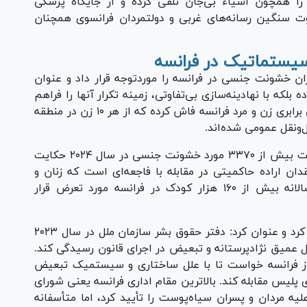
ن را همچون اشیاء بی‌جان تلقی کرده و از جایگاه پزشکی
ت سنگین رسانه‌های غربی و دولتمردان فرانسوی همچنان
یستماتیک در فرانسه
ن خشونت جنسی در فرانسه را موردتوجه قرار داد و عنوان
ه بلکه با نهادینه‌سازی بی‌تفاوتی، زمینه تکرار آنها را فراهم
کرده است. در تازه‌ترین آمارها، گزارش شورای‌عالی برابری زن و مرد فرانسه فاش کرده که از هر ۱۰ زن در منطقه
وی همچنین گفت: آمار رسمی پلیس فرانسه از ثبت بیش از ۳۳۷۰ مورد خشونت جنسی در سال ۲۰۲۴ حکایت
قدان اراده حاکمیتی در مقابله با فاجعه‌ای است که زنان و
کودکان را هدف گرفته است؛ طبق گزارش‌ها سالانه بیش از ۱۶۰ هزار کودک در فرانسه مورد تعرض قرار
حکیمی به تبعیض سیستماتیک در فرانسه اشاره کرد و عنوان کرد: دفتر حقوق بشر سازمان ملل در سال ۲۰۲۳
ل عمیق نژادپرستانه و تبعیض در اجرای قانون رسیدگی کند.
ز فرانسه خواست تا با علل ساختاری و سیستمیک تبعیض
ای پلیس مقابله کند. بالاترین مقام اداری فرانسه یعنی شورای
یه مردان و پسران سیاه‌پوست را تأیید کرد، اما متأسفانه