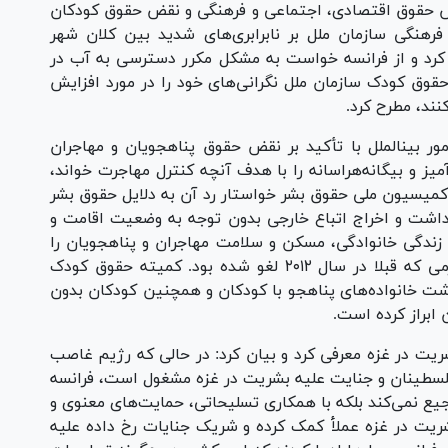
قض حقوق اقتصادی، اجتماعی و فرهنگی و نقض حقوق کودکان
رهنگی سازمان ملل بر نابرابری‌های شدید بین کلان شهر
د کرد و از فرانسه خواست به مشکل مکرر دسترسی به آب در
وق کودک سازمان ملل نگرانی‌های خود را در مورد افزایش
نند، مطرح کرد.
معاون قضایی دبیر ستاد حقوق بشر و معاونت امور بین‎الملل با تأکید بر نقض حقوق پناهجویان و مهاجران
میز و بیگانه‌هراسانه را با هدف آنچه کنترل مهاجرت خواند،
میسیون ملی حقوق بشر خواستار رد آن به دلایل حقوق بشر
ازداشت و اخراج اتباع خارجی بدون توجه به وضعیت اقامت و
ندگی خانوادگی، مسکن و سلامت مهاجران و پناهجویان را
تضعیف و اقامت غیرقانونی را جرم‌انگاری کرد، جرمی که قبلا در سال ۲۰۱۲ لغو شده بود. کمیته حقوق کودک
داشت خانواده‌های پناهجو با کودکان و همچنین کودکان بدون
ابراز کرده است.
ت در غزه معرفی کرد و بیان کرد: در حالی که رژیم غاصب
لسطینان و جنایت علیه بشریت در غزه مشغول است، فرانسه
یع نمی‌کند بلکه با همکاری تسلیحاتی، حمایت‌های معنوی و
یت در غزه عملأ کمک کرده و شریک جنایات رخ داده علیه