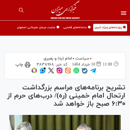
🟡 پرونده‌های ویژه خبری
🟡 سامانه‌های قضایی
🟡 جنایت میدان علیخانی اصفهان
سیاست
امام (ره) و رهبری
11:08
10 خرداد 1404
کد خبر:
۴۸۳۸۹۶۸
چاپ
تشریح برنامه‌های مراسم بزرگداشت
ارتحال امام خمینی (ره)/ درب‌های حرم از
۶:۳۰ صبح باز خواهد شد