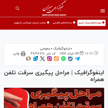
🟡 پرونده‌های ویژه خبری
🟡 سامانه‌های قضایی
🟡 جنایت میدان علیخانی اصفهان
اینفوگرافیک
عمومی
11:15
08 خرداد 1404
کد خبر:
۴۸۳۸۷۱۶
چاپ
اینفوگرافیک | مراحل پیگیری سرقت تلفن
همراه