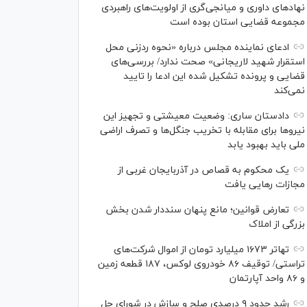
نهاد‌های داوری و میانجی‌گری از اولویت‌های راهبردی
مجموعه قضایی استان بوده است
ادعای نماینده مجلس درباره «نحوه ردزنی محل
استقرار شهید لاریجانی» صحت ندارد/ بررسی‌های
قضایی و پرونده تشکیل شده این ادعا را تایید
نمی‌کند
دادستان ساری: وضعیت معیشتی و تجهیز این
نیرو‌ها برای مقابله با تخریب جنگل‌ها و تصرف اراضی
ملی باید بهبود یابد
یک محکوم به قصاص در آذربایجان‌ غربی از
مجازات رهایی یافت
تعارض قوانین؛ مانع پنهان سنددار شدن بخش
بزرگی از املاک
تهاتر ۱۶۷۳ میلیارد تومان از اموال شرکت‌های
تراستی/ توقیف ۸۶ خودروی لوکس، ۱۸۷ قطعه زمین
و ۸۶ واحد آپارتمان
رشد حدود ۹ درصدی صلح و سازش در شورای حل