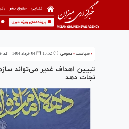
قضایی
حقوق بشر
وکی
🟡 پرونده‌های ویژه خبری
🟡 
سیاست
عمومی
13:52
04 خرداد 1404
کد خ
تبیین اهداف غدیر می‌تواند سازما
نجات دهد