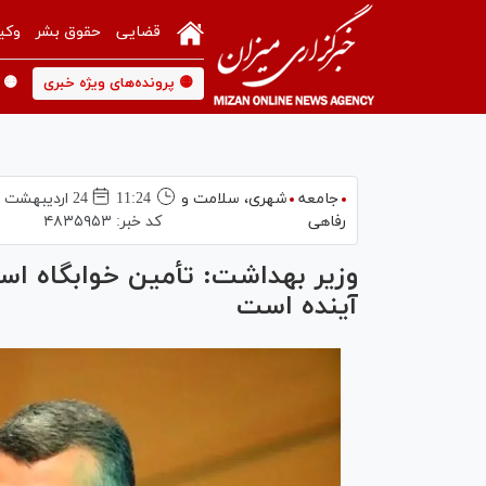
قضایی
حقوق بشر
وکی
🟡 پرونده‌های ویژه خبری
🟡 
جامعه
شهری،‌ سلامت و
11:24
24 ارديبهشت 1404
رفاهی
کد خبر:
۴۸۳۵۹۵۳
وزیر بهداشت: تأمین خوابگاه است
آینده است