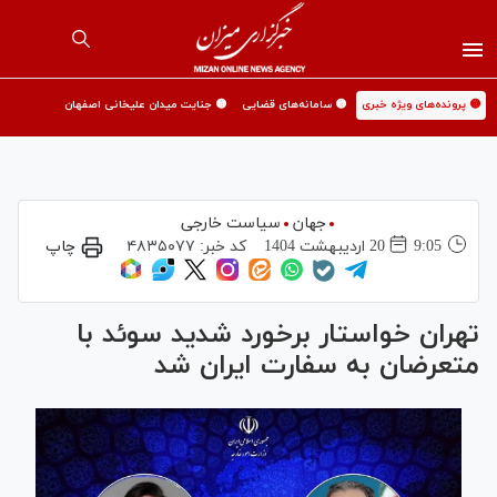
🟡 پرونده‌های ویژه خبری
🟡 سامانه‌های قضایی
🟡 جنایت میدان علیخانی اصفهان
جهان
سیاست خارجی
9:05
20 ارديبهشت 1404
کد خبر:
۴۸۳۵۰۷۷
چاپ
تهران خواستار برخورد شدید سوئد با
متعرضان به سفارت ایران شد