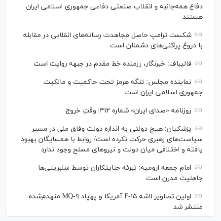
دفاع همه‌جانبه و انقلاب صنعتی دفاعی جمهوری اسلامی ایران
هستند
شکست ترامپ حاصل مجاهدت رسانه‌های انقلابی در مقابله
با دروغ پراکنی‌های دشمنان است
قالیباف: خبرنگار، رزمنده خط مقدم در جبهه روایت است
نماینده مجلس: تنگه هرمز تحت حاکمیت و مالکیت
جمهوری اسلامی ایران است
روزنامه «صدای ایران» شماره ۴۱۲| وقتِ خروج
پزشکیان: هیچ دولتی به اندازه دولت وفاق ملی در مسیر
سیاست‌های رهبری حرکت نکرده است/ روابط با همسایگان بهبود
یافته و اختلافی میان دولت و نیروهای مسلح وجود ندارد
امام جمعه ارومیه: تبرئه جنایتکاران توسط سلبریتی‌ها
جاهلیت مدرن است
اولین تصاویر لاشه F-۱۵ آمریکا و پهپاد MQ-۹ منهدم‌شده
منتشر شد