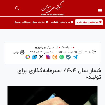
🟡 پرونده‌های ویژه خبری
🟡 سامانه‌های قضایی
🟡 جنایت میدان علیخانی اصفهان
سیاست
امام (ره) و رهبری
13:14
30 اسفند 1403
کد خبر:
۴۸۲۶۸۱۴
چاپ
شعار سال ۱۴۰۴؛ «سرمایه‌گذاری برای
تولید»