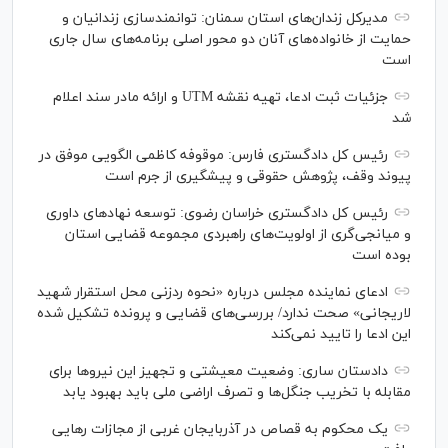
مدیرکل زندان‌های استان سمنان: توانمندسازی زندانیان و
حمایت از خانواده‌های آنان دو محور اصلی برنامه‌های سال جاری
است
جزئیات ثبت ادعا، تهیه نقشه UTM و ارائه مادر سند اعلام
شد
رئیس کل دادگستری فارس: موقوفه کاظمی الگویی موفق در
پیوند وقف، پژوهش حقوقی و پیشگیری از جرم است
رئیس کل دادگستری خراسان رضوی: توسعه نهاد‌های داوری
و میانجی‌گری از اولویت‌های راهبردی مجموعه قضایی استان
بوده است
ادعای نماینده مجلس درباره «نحوه ردزنی محل استقرار شهید
لاریجانی» صحت ندارد/ بررسی‌های قضایی و پرونده تشکیل شده
این ادعا را تایید نمی‌کند
دادستان ساری: وضعیت معیشتی و تجهیز این نیرو‌ها برای
مقابله با تخریب جنگل‌ها و تصرف اراضی ملی باید بهبود یابد
یک محکوم به قصاص در آذربایجان‌ غربی از مجازات رهایی