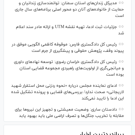
مدیرکل زندان‌های استان سمنان: توانمندسازی زندانیان و
حمایت از خانواده‌های آنان دو محور اصلی برنامه‌های سال جاری
است
جزئیات ثبت ادعا، تهیه نقشه UTM و ارائه مادر سند اعلام
شد
رئیس کل دادگستری فارس: موقوفه کاظمی الگویی موفق در
پیوند وقف، پژوهش حقوقی و پیشگیری از جرم است
رئیس کل دادگستری خراسان رضوی: توسعه نهاد‌های داوری
و میانجی‌گری از اولویت‌های راهبردی مجموعه قضایی استان
بوده است
ادعای نماینده مجلس درباره «نحوه ردزنی محل استقرار شهید
لاریجانی» صحت ندارد/ بررسی‌های قضایی و پرونده تشکیل شده
این ادعا را تایید نمی‌کند
دادستان ساری: وضعیت معیشتی و تجهیز این نیرو‌ها برای
مقابله با تخریب جنگل‌ها و تصرف اراضی ملی باید بهبود یابد
پربازدیدترین اخبار