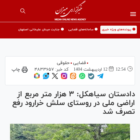
🟡 پرونده‌های ویژه خبری
🟡 سامانه‌های قضایی
🟡 جنایت میدان علیخانی اصفهان
قضایی
حقوقی
12:54
12 ارديبهشت 1404
کد خبر:
۴۸۳۳۶۵۷
چاپ
دادستان سیاهکل: ۳ هزار متر مربع از
اراضی ملی در روستای سلش خرارود رفع
تصرف شد