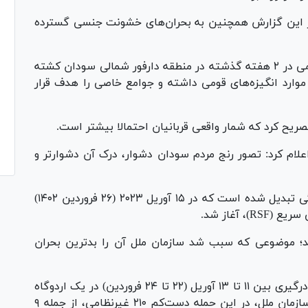
در این گزارش همچنین به بحران‌های خشونت جنسی گسترده
براساس گزارش سازمان ملل، بیش از ۴۸۰ غیرنظامی در ۲ هفته گذشته در منطقه دارفور شمالی سودان کشته
موارد انگیزه‌های قومی داشته و جوامع خاصی را هدف قرار
تصریح کرد که شمار واقعی قربانیان احتمالا بیشتر است.
علام کرد: تصور رنج مردم سودان دشوار، درک آن دشوارتر و
دارفور شمالی سودان به میدان نبرد کلیدی در جنگی تبدیل شده است که در ۱۵ آوریل ۲۰۲۳ (۲۶ فروردین ۱۴۰۲)
 آغاز شد.
ند؛ موضوعی که سبب شد سازمان ملل آن را بدترین بحران
یکی از بدترین حمله‌های روی‌داده در چارچوب این درگیری بین ۱۱ تا ۱۳ آوریل (۲۲ تا ۲۴ فروردین) در یک اردوگاه
آوارگان رخ داد؛ براساس گزارش دفتر حقوق بشر سازمان ملل، در این حمله دست‌کم ۲۱۰ غیرنظامی، از جمله ۹