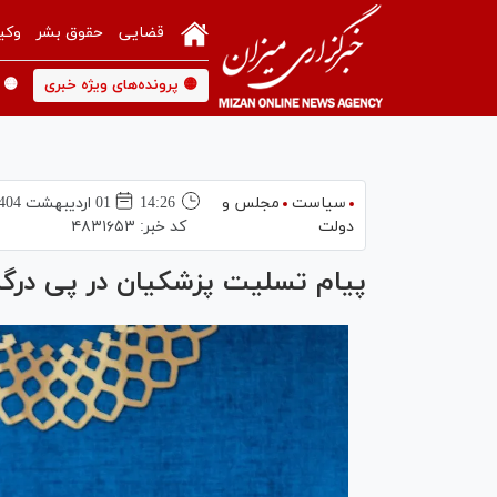
قضایی
حقوق بشر
وکی
🟡 پرونده‌های ویژه خبری
🟡 
سیاست
مجلس و
14:26
01 ارديبهشت 1404
دولت
کد خبر:
۴۸۳۱۶۵۳
پیام تسلیت پزشکیان در پی در