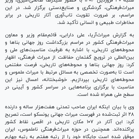
شنبه ۳۰ فروردین ۱۴۰۴ با حضور سیدرضا صالحی‌امیری، وزیر
میراث‌فرهنگی، گردشگری و صنایع‌دستی برگزار شد. در این
مراسم، بر ضرورت تقویت تاب‌آوری آثار تاریخی در برابر
مخاطرات طبیعی و انسانی تأکید شد.
به گزارش میراث‌آریا، علی دارابی، قائم‌مقام وزیر و معاون
میراث‌فرهنگی کشور در مراسم بزرگداشت روز جهانی بنا‌ها و
محوطه‌های تاریخی، با اشاره به ظرفیت مناسبت‌های ملی و
بین‌المللی در ترویج گفتمان حفاظت از میراث فرهنگی، اظهار
کرد: روز جهانی بنا‌ها و محوطه‌های تاریخی، فرصت مغتنمی
است تا به‌صورت تخصصی به مسائل مرتبط با میراث ملموس و
محوطه‌های تاریخی بپردازیم. خوشبختانه، امسال نیز این
مناسبت با برگزاری برنامه‌هایی در سراسر کشور و آیینی در
سطح ملی همراه شده است.
وی با بیان اینکه ایران صاحب تمدنی هفت‌هزار ساله و دارنده
۲۸ اثر ثبت‌شده در فهرست میراث جهانی یونسکو است، تصریح
کرد: این آثار در ۱۰۷ مکان تاریخی در اقصی نقاط کشور
پراکنده‌اند. همچنین در حوزه میراث‌فرهنگی ناملموس، ایران
موفق شده است جایگاه خود را از رتبه هفتم به رتبه چهارم