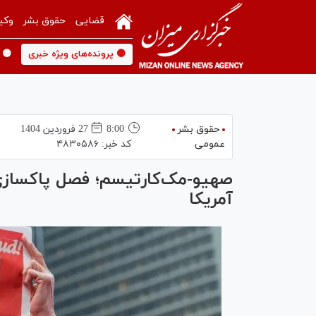
قضایی
حقوق بشر
وکی
🟡 پرونده‌های ویژه خبری
🟡 
حقوق بشر
8:00
27 فروردين 1404
عمومی
کد خبر:
۴۸۳۰۵۸۶
صهیو-مک‌کارتیسم؛ فصل پاکساز
آمریکا