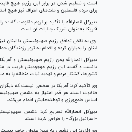
است و تسلیم شدن در برابر این رژیم هیچ فایده‌
برای مردم فلسطین و ملت‌های اطراف نیز هیچ امتیا
دبیرکل انصارالله با تأکید بر لزوم مقاومت گفت:
آمریکا به‌عنوان شریک جنایات آن است.
وی به نقض توافق رژیم صهیونیستی با لبنان نیز 
لبنان را بمباران کرده و اقدام به ترور رزمندگان حم
دبیرکل انصارالله یمن رژیم صهیونیستی و آمریکا
دانست و گفت: این رژیم موجودیتی غریب در منط
کشورها، کشتار مردم و تهدید ثبات منطقه پا به 
وی تأکید کرد: آمریکا در سطحی نیست که دیگران ر
طاغوت است. هر قدر امتیاز به دشمن صهیونیستی
اساس طمع‌ورزی و توطئه‌هایش اقدام می‌کند.
دبیرکل انصارالله تصریح کرد: دشمن صهیونیست
«اسرائیل بزرگ» را طراحی کرده است.
وی افزود: این دشمن به هیچ عنوان حاضر نیست در