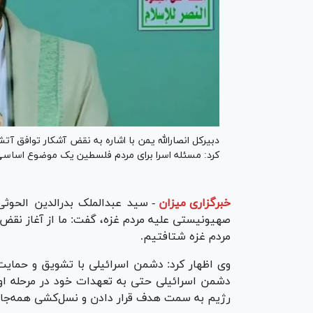
دبیرکل انصارالله یمن با اشاره به نقض آشکار توافق 
کرد: مسئله اسرا برای مردم فلسطین یک موضوع اساس
خبرگزاری میزان
-
سید عبدالملک بدرالدین الحوثی،
صهیونیستی علیه مردم غزه، گفت: ما از آغاز نقض
مردم غزه شتافتیم.
وی اظهار کرد: دشمن اسرائیلی با تشویق و حمایت
دشمن اسرائیلی حتی به تعهدات خود در مرحله اول 
رژیم به سمت هدف قرار دادن و نسل‌کشی همه‌جانب