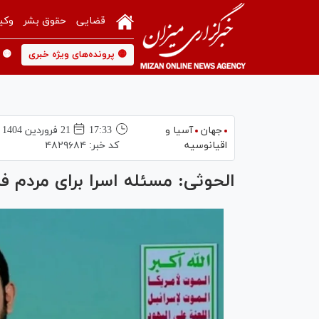
قضایی
حقوق بشر
وکی
🟡 پرونده‌های ویژه خبری
🟡 
جهان
آسیا و
17:33
21 فروردين 1404
اقیانوسیه
کد خبر:
۴۸۲۹۶۸۴
الحوثی: مسئله اسرا برای مرد