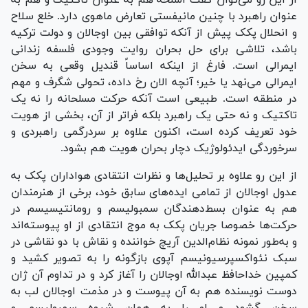
عنوان راهبرد با چنین مانیفستی تعارض ماهوی دارد. خلع سلاح
و انحلال پ‎ک‎ک پیش از آنکه توافقی بین اوجالان و دولت ترکیه
باشد، تلاشی برای حل بحران روایت وجودی فلسفه زندانی
ایمرالی است. فارغ از اینکه اساساً قندیل وقعی به سخن
ایمرالی می‌نهد یا خیر؛ آنچه الان رخ داده، تحولی شگرف و مهم
در منطقه است. طبیعی است آنکه حرکت مسلحانه را نه یک
تاکتیک و نه حتی یک راهبرد بلکه فراتر از آن، بخشی از هویت
خود تعریف کرده است، اکنون علاوه بر سردرگمی راهبردی و
سرخوردگی ایدئولوژیک دچار بحران هویت هم بشود.
از این رو علاوه بر تحلیل‌ها و نظرات انتقادی هواداران پ‎ک‎ک به
عدول اوجالان از تمامی ایده‌های سابق خود، برخی از هنرمندان
هم به عنوان بسط‌دهندگان سمبولیسم و رومانتیسیسم در
حرکت‌ها خصوصا جریان پ‎ک‎ک به موج انتقادی از او پیوسته‌اند
و به‌طور نمونه نظام‌الدین آریچ خواننده و نقاش با دو نقاشی در
سبک نئواکسپرسیونیسم آپوی بازگونه را به تصویر کشید و
کمپین خداحافظ عبدالله اوجالان را آغاز کرد و در تداوم آن ژان
دوست نویسنده هم به آن پیوست و در مذمت اوجالان لب به
سخن گشود و او را به همان شیوه سمبولیسم و