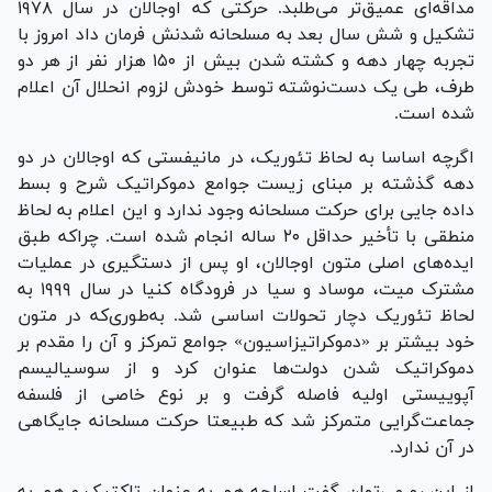
مداقه‌ای عمیق‌تر می‌طلبد. حرکتی که اوجالان در سال ۱۹۷۸
تشکیل و شش سال بعد به مسلحانه شدنش فرمان داد امروز با
تجربه چهار دهه و کشته شدن بیش از ۱۵۰ هزار نفر از هر دو
طرف، طی یک دست‌نوشته توسط خودش لزوم انحلال آن اعلام
شده است.
اگرچه اساسا به لحاظ تئوریک، در مانیفستی که اوجالان در دو
دهه گذشته بر مبنای زیست جوامع دموکراتیک شرح و بسط
داده جایی برای حرکت مسلحانه وجود ندارد و این اعلام به لحاظ
منطقی با تأخیر حداقل ۲۰ ساله انجام شده است. چراکه طبق
ایده‌های اصلی متون اوجالان، او پس از دستگیری در عملیات
مشترک میت، موساد و سیا در فرودگاه کنیا در سال ۱۹۹۹ به
لحاظ تئوریک دچار تحولات اساسی شد. به‌طوری‌که در متون
خود بیشتر بر «دموکراتیزاسیون» جوامع تمرکز و آن را مقدم بر
دموکراتیک شدن دولت‌ها عنوان کرد و از سوسیالیسم
آپوییستی اولیه فاصله گرفت و بر نوع خاصی از فلسفه
جماعت‌گرایی متمرکز شد که طبیعتا حرکت مسلحانه جایگاهی
در آن ندارد.
از این رو می‌توان گفت اسلحه هم به عنوان تاکتیک و هم به