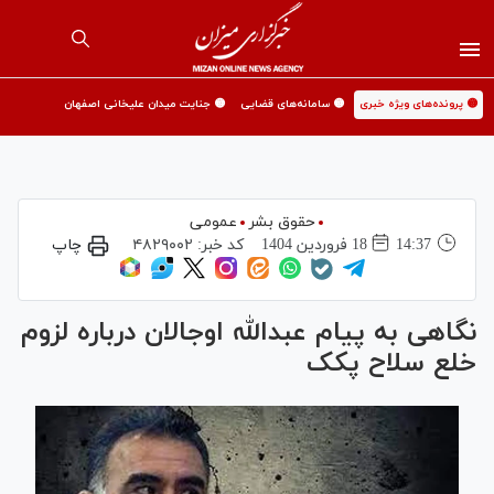
🟡 پرونده‌های ویژه خبری
🟡 سامانه‌های قضایی
🟡 جنایت میدان علیخانی اصفهان
حقوق بشر
عمومی
14:37
18 فروردين 1404
کد خبر:
۴۸۲۹۰۰۲
چاپ
نگاهی به پیام عبدالله اوجالان درباره لزوم
خلع سلاح پ‎ک‎ک