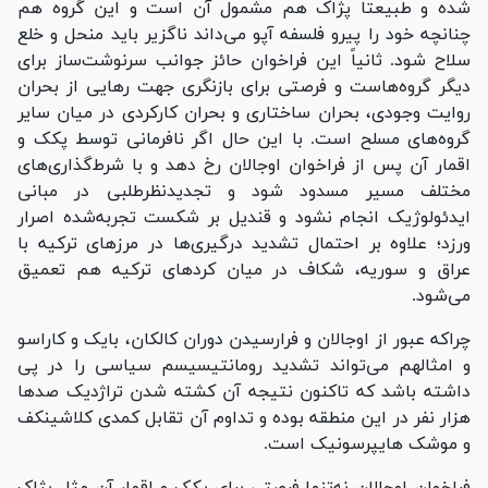
شده و طبیعتاً پژاک هم مشمول آن است و این گروه هم
چنانچه خود را پیرو فلسفه آپو می‌داند ناگزیر باید منحل و خلع
سلاح شود. ثانیاً این فراخوان حائز جوانب سرنوشت‌ساز برای
دیگر گروه‌هاست و فرصتی برای بازنگری جهت رهایی از بحران
روایت وجودی، بحران ساختاری و بحران کارکردی در میان سایر
گروه‌های مسلح است. با این حال اگر نافرمانی توسط پ‎ک‎ک و
اقمار آن پس از فراخوان اوجالان رخ دهد و با شرط‌گذاری‌های
مختلف مسیر مسدود شود و تجدیدنظرطلبی در مبانی
ایدئولوژیک انجام نشود و قندیل بر شکست تجربه‌شده اصرار
ورزد؛ علاوه بر احتمال تشدید درگیری‌ها در مرز‌های ترکیه با
عراق و سوریه، شکاف در میان کرد‌های ترکیه هم تعمیق
می‌شود.
چراکه عبور از اوجالان و فرارسیدن دوران کالکان، بایک و کاراسو
و امثالهم می‌تواند تشدید رومانتیسیسم سیاسی را در پی
داشته باشد که تاکنون نتیجه آن کشته شدن تراژدیک صد‌ها
هزار نفر در این منطقه بوده و تداوم آن تقابل کمدی کلاشینکف
و موشک هایپرسونیک است.
فراخوان اوجالان نه‌تنها فرصتی برای پ‎ک‎ک و اقمار آن مثل پژاک