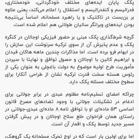
پ‎ک‎ک پایان ایده‌های مختلف خودگردانی، خودمختاری،
فدرالیسم و کنفدرالیسم و استقلال را اعلام می‌کند، یعنی علاوه
بر بن‌بست در تاکتیک و یا راهبرد مسلحانه، اساساً بی‌نتیجه
بودن ایده‌های ویرانگر سالیان طولانی هم اعلام شده است.
گرچه شرط‌گذاری پ‎ک‎ک مبنی بر حضور فیزیکی اوجالان در کنگره
پ‎ک‎ک و عدم پذیرش آن از سوی ترکیه سرنوشت این سازش را
در ابهام فرو برده است. اما مذاکرات چندین ماهه هاکان فیدان
و ابراهیم کالین با اوجالان و حصول توافق و نهایتا با سپردن
مأموریت طرح اولیه موضوع به دولت باغچلی به عنوان یکی از
رئوس هسته سخت قدرت ترکیه نشان از طراحی آنکارا برای
سطوح مختلف مسئله پ‎ک‎ک دارد.
چراکه امضای تسلیم‌نامه مظلوم عبدی در برابر جولانی برای
ادغام در تشکیلات جولانی با وجود تضاد‌های مصرح قانون
اساسی ۵۳ ماده‌ای او با توافق نامه ۸ ماده‌ای عبدی-جولانی در
راستای همان فراخوان خلع سلاح اوجالان و در پیش گرفتن
مسیر جدید توسط پ‎ک‎ک و اقمار آن است.
اما برای اولین بار است که در اوج تحرک مسلحانه یک گروهک،