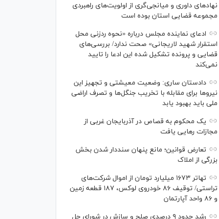
نهاد‌های داوری و میانجی‌گری از اولویت‌های راهبردی
مجموعه قضایی استان بوده است
ادعای نماینده مجلس درباره «نحوه ردزنی محل
استقرار شهید لاریجانی» صحت ندارد/ بررسی‌های
قضایی و پرونده تشکیل شده این ادعا را تایید
نمی‌کند
دادستان ساری: وضعیت معیشتی و تجهیز این
نیرو‌ها برای مقابله با تخریب جنگل‌ها و تصرف اراضی
ملی باید بهبود یابد
یک محکوم به قصاص در آذربایجان‌ غربی از
مجازات رهایی یافت
تعارض قوانین؛ مانع پنهان سنددار شدن بخش
بزرگی از املاک
تهاتر ۱۶۷۳ میلیارد تومان از اموال شرکت‌های
تراستی/ توقیف ۸۶ خودروی لوکس، ۱۸۷ قطعه زمین
و ۸۶ واحد آپارتمان
رشد حدود ۹ درصدی صلح و سازش در شورای حل