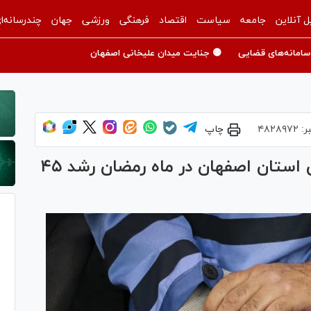
ل آنلاین
جامعه
سیاست
اقتصاد
فرهنگی
ورزشی
جهان
چندرسانه‌ا
سامانه‌های قضایی
🟡 جنایت میدان علیخانی اصفهان
ر:
۴۸۲۸۹۷۲
چاپ
کمک خیرین در جشن‌های گلریزان استان اصفهان در ماه رمضان رشد ۴۵