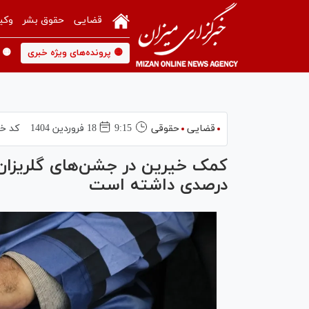
قضایی
حقوق بشر
وکی
🟡 پرونده‌های ویژه خبری
🟡 
قضایی
حقوقی
9:15
18 فروردين 1404
کد خب
درصدی داشته است