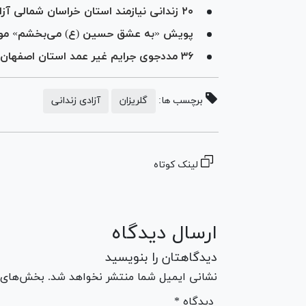
۲۰ زندانی نیازمند استان خراسان شمالی آزاد شدند
پویش «به عشق حسین (ع) می‌بخشم» موجب آزادی 2 مددجو از ز
۳۶ مددجوی جرایم غیر عمد استان اصفهان در دهه مبارک فجر آزاد شدند
برچسب ها:
گلریزان
آزادی زندانی
لینک کوتاه
ارسال دیدگاه
دیدگاهتان را بنویسید
نشانی ایمیل شما منتشر نخواهد شد. بخش‌های مو
* دیدگاه