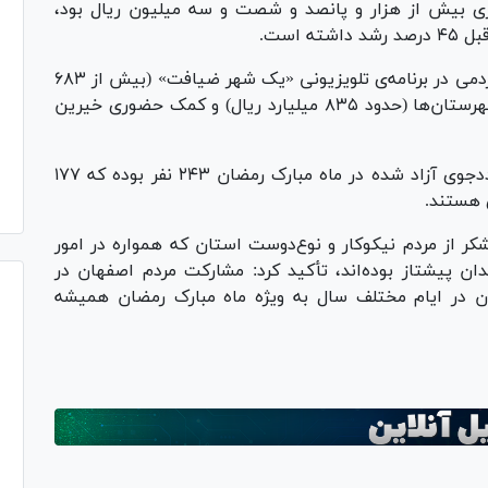
ری بیش از هزار و پانصد و شصت و سه میلیون ریال بود،
 است.
وی ادامه داد: مجموع این مبلغ حاصل کمک‌های مردمی در برنامه‌ی تلویزیونی «یک شهر ضیافت» (بیش از ۶۸۳
میلیارد ریال)، جشن‌های گلریزان برگزار شده در شهرستان‌ها (حدود ۸۳۵ میلیارد ریال) و کمک حضوری خیرین
رئیس کل دادگستری اصفهان افزود: تعداد کل مددجوی آزاد شده در ماه مبارک رمضان ۲۴۳ نفر بوده که ۱۷۷
ی هستند.
ر از مردم نیکوکار و نوع‌دوست استان که همواره در امور
دان پیشتاز بوده‌اند، تأکید کرد: مشارکت مردم اصفهان در
ان در ایام مختلف سال به ویژه ماه مبارک رمضان همیشه