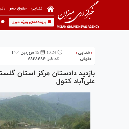
قضایی
حقوق بشر
وکی
🟡 پرونده‌های ویژه خبری
🟡 
قضایی
10:24
15 فروردين 1404
حقوقی
کد خبر:
۴۸۲۸۴۸۴
بازدید دادستان مرکز استان گلست
علی‌آباد کتول