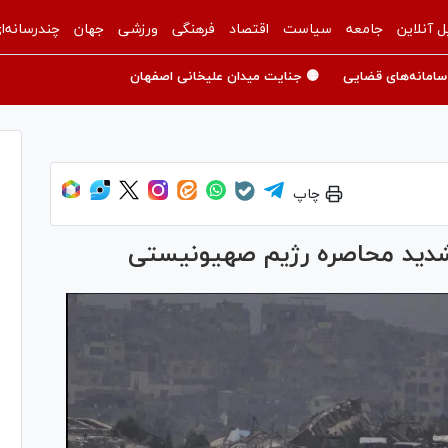
ل آنلاین
جامعه
سیاست
اقتصاد
فرهنگی
ورزشی
جهان
چندرسانه‌ا
سامانه‌های قضایی
🟡 جنایت میدان علیخانی اصفهان
چاپ
تشدید محاصره رژیم صهیونیستی