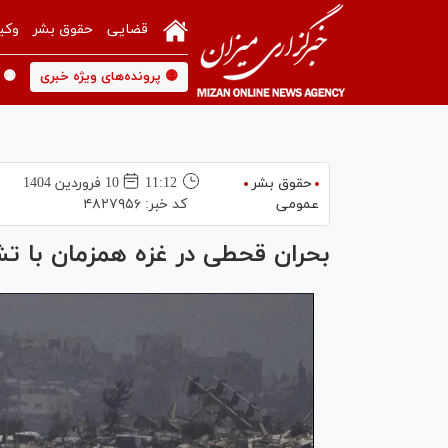
قضایی
حقوق بشر
وکی
🟡 پرونده‌های ویژه خبری
🟡 
حقوق بشر
11:12
10 فروردين 1404
عمومی
کد خبر:
۴۸۲۷۹۵۶
بحران قحطی در غزه همزمان با 