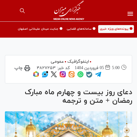
🟡 پرونده‌های ویژه خبری
🟡 سامانه‌های قضایی
🟡 جنایت میدان علیخانی اصفهان
اینفوگرافیک
عمومی
5:00
05 فروردين 1404
کد خبر:
۴۸۲۷۲۵۳
چاپ
دعای روز بیست و چهارم ماه مبارک
رمضان + متن و ترجمه