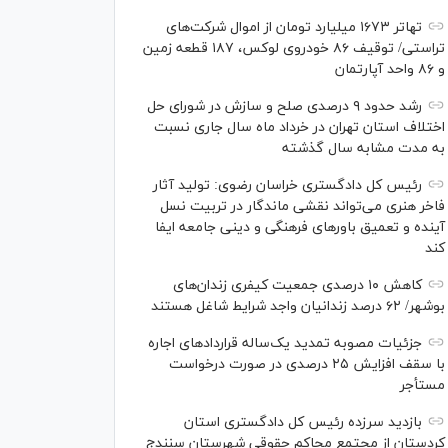
تهاتر ۱۶۷۳ میلیارد تومان از اموال شرکت‌های
تراستی/ توقیف ۸۶ خودروی لوکس، ۱۸۷ قطعه زمین
و ۸۶ واحد آپارتمان
رشد حدود ۹ درصدی صلح و سازش در شورای حل
اختلاف استان تهران در خرداد ماه سال جاری نسبت
به مدت مشابه سال گذشته
رئیس کل دادگستری خراسان رضوی: تولید آثار
فاخر هنری می‌تواند نقشی ماندگار در تربیت نسل
آینده و تعمیق باور‌های فرهنگی و دینی جامعه ایفا
کند
کاهش ۱۰ درصدی جمعیت کیفری زندان‌های
بوشهر/ ۶۲ درصد زندانیان واجد شرایط شاغل هستند
جزئیات مصوبه تمدید یک‌ساله قرارداد‌های اجاره
با سقف افزایش ۲۵ درصدی در صورت درخواست
مستأجر
بازدید سرزده رئیس کل دادگستری استان
کردستان از مجتمع محاکم حقوقی شهرستان سنندج