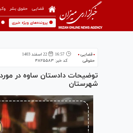
قضایی
حقوق بشر
وکی
🟡 پرونده‌های ویژه خبری
🟡 
قضایی
16:57
22 اسفند 1403
حقوقی
کد خبر:
۴۸۲۵۵۸۳
شهرستان