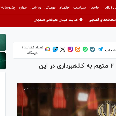
ل آنلاین
جامعه
سیاست
اقتصاد
فرهنگی
ورزشی
جهان
چندرسانه‌ا
سامانه‌های قضایی
🟡 جنایت میدان علیخانی اصفهان
تعداد نظرات:
۱
چاپ
دیدگاه
توضیحات دادستان ساوه در مورد ۲ متهم به کلاهبرداری در این