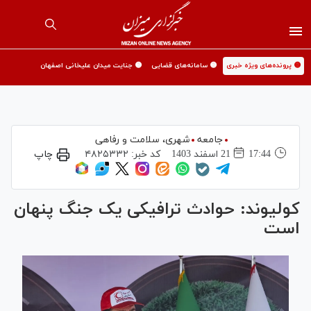
🟡 پرونده‌های ویژه خبری
🟡 سامانه‌های قضایی
🟡 جنایت میدان علیخانی اصفهان
جامعه
شهری،‌ سلامت و رفاهی
17:44
21 اسفند 1403
کد خبر:
۴۸۲۵۳۳۲
چاپ
کولیوند: حوادث ترافیکی یک جنگ پنهان
است