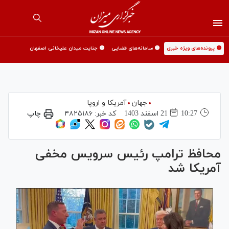
🟡 پرونده‌های ویژه خبری
🟡 سامانه‌های قضایی
🟡 جنایت میدان علیخانی اصفهان
جهان
آمریکا و اروپا
10:27
21 اسفند 1403
کد خبر:
۴۸۲۵۱۸۶
چاپ
محافظ ترامپ رئیس سرویس مخفی
آمریکا شد