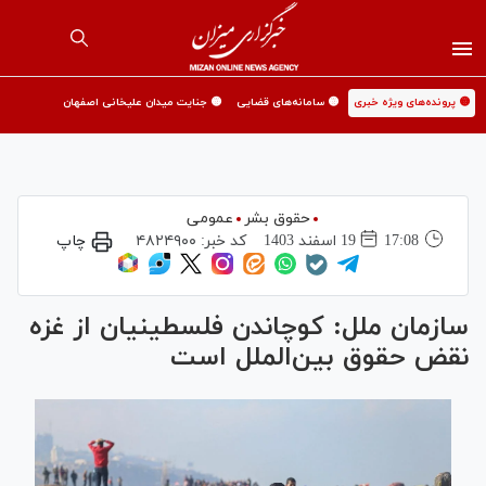
🟡 پرونده‌های ویژه خبری
🟡 سامانه‌های قضایی
🟡 جنایت میدان علیخانی اصفهان
حقوق بشر
عمومی
17:08
19 اسفند 1403
کد خبر:
۴۸۲۴۹۰۰
چاپ
سازمان ملل: کوچاندن فلسطینیان از غزه
نقض حقوق بین‌الملل است