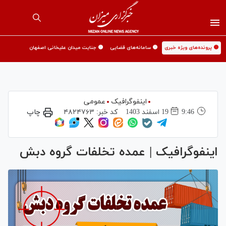
🟡 پرونده‌های ویژه خبری
🟡 سامانه‌های قضایی
🟡 جنایت میدان علیخانی اصفهان
اینفوگرافیک
عمومی
9:46
19 اسفند 1403
کد خبر:
۴۸۲۴۷۶۳
چاپ
اینفوگرافیک | عمده تخلفات گروه دبش