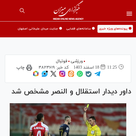
🟡 پرونده‌های ویژه خبری
🟡 سامانه‌های قضایی
🟡 جنایت میدان علیخانی اصفهان
ورزشی
فوتبال
11:25
18 اسفند 1403
کد خبر:
۴۸۲۴۶۱۹
چاپ
داور دیدار استقلال و النصر مشخص شد