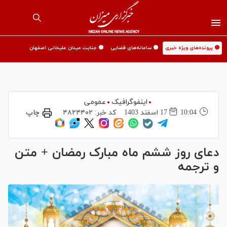
🟡 پرونده‌های ویژه خبری
🟡 سامانه‌های قضایی
🟡 جنایت میدان علیخانی اصفهان
اینفوگرافیک
عمومی
10:04
17 اسفند 1403
کد خبر:
۴۸۲۴۴۰۲
چاپ
دعای روز ششم ماه مبارک رمضان + متن
و ترجمه