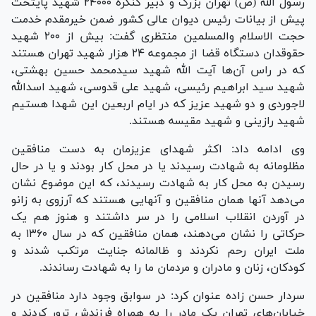
رسول الله (ص) تهران بزرگ و دبیر کنگره ۲۴۰۰۰ شهید پایتخت
پیش از بیانات رئیس دیوان عالی کشور ضمن خیرمقدم خدمت
حجت الاسلام والمسلمین منتظری گفت: بیش از ۲۰۰ شهید
حقوقدان دستگاه قضا از مجموعه ۲۴ هزار شهید تهران هستند
که در راس آن‌ها آیت الله شهید سیدمحمد حسین بهشتی،
شهید سید ابراهیم رئیسی، شهید علی قدوسی، شهید اسدالله
لاجوردی و دو شهید عزیز که در ایام اربعین این شهدا هستیم
شهید رازینی و شهید مقیسه هستند.
وی ادامه داد: اکثر شهدای عزیزمان به دست منافقین
مظلومانه به شهادت رسیدند یا در محل کار بودند و یا در حال
رسیدن به محل کار به شهادت رسیدند، که این موضوع نشان
می‌دهد آنها همان منافقین و آنهایی هستند که آرزوی به زانو
در آوردن انقلاب اسلامی را در سر داشتند و هنوز هم یک
حرکاتی را نشان می‌دهند، همان منافقین که در سال ۱۳۶۰ به
ملت ایران رحم نکردند و ظالمانه جنایت مرتکب شدند و
کودکان، زنان و مادران و مردمان ما را به شهادت رساندند.
سردار حسن زاده عنوان کرد: در سوابق وجود دارد منافقین در
خیابان‌های تهران یک مادر را به همراه فرزندش ترور کردند و