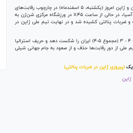
تیم‌های ملی فوتبال جوانان ایران و ژاپن امروز (یکشنبه، ۵ اسفندماه) در چارچوب رقابت‌های
مرحله یک چهارم نهایی جام ملت‌های زیر ۲۰ سال آسیا، در حالی از ساعت ۱۱:۴۵ در ورزشگاه مرکزی شن‌ژن به
و ضربات پنالتی کشیده شد و در نهایت تیم ملی ژاپن در
در ضربات پنالتی تیم ملی ژاپن توانست با نتیجه ۴ - ۳ (مجموع ۵-۴) ایران را شکست دهد و حریف استرالیا
یم ملی از دور رقابت‌ها حذف و از صعود به جام جهانی شیلی
ک
(پیروزی ژاپن در ضربات پنالتی)
Pl
Vi