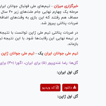
خبرگزاری میزان
-
مصاف هم رفتند که این بازی به وقت‌های اضافه 
ضربات پنالتی پیروز شد.
در نیمه نهایی این رقابت‌ها شود. با این نتیجه ت
بازماند.
تیم ملی جوانان ایران
یک -
تیم ملی جوانان ژاپن
ی
گل‌ها: رضا غندی‌پور (۵) برای ایران، اگورا (۳۰) برای ژاپن
گل اول ایران:
ay
دانلود
کد ویدیو
deo
گل اول ژاپن: