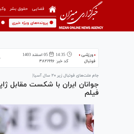
قضایی
حقوق بشر
وکی
🟡 پرونده‌های ویژه خبری
🟡 
ورزشی
14:35
05 اسفند 1403
فوتبال
کد خبر:
۴۸۲۱۹۹۶
جام ملت‌های فوتبال زیر ۲۰ سال آسیا|
جوانان ایران با شکست مقابل ژاپن
فیلم