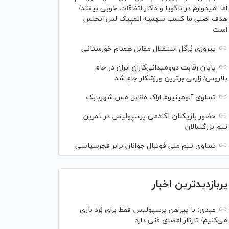
اما امیدوارم در ناگویا و داکار اتفاقات خوبی بیفتد/
هدف اصلی ما کسب سهمیه المپیک لس‌آنجلس
است
پیروزی پُرگل استقلال مقابل همنام خوزستانی
پایان رقابت دوومیدانی‌کاران ایران در جام
بلاروس/ زارعی برترین ورزشکار جام شد
تساوی آلومینیوم اراک مقابل مس شهربابک
حضور بازیکنان آکادمی پرسپولیس در تمرین
تیم بزرگسالان
تساوی تیم ملی فوتبال جوانان برابر فجرسپاسی
پربازدیدترین اخبار
عبدی: با پیراهن پرسپولیس فقط برای بُرد بازی
می‌کنیم/ تارتار امضای فنی دارد