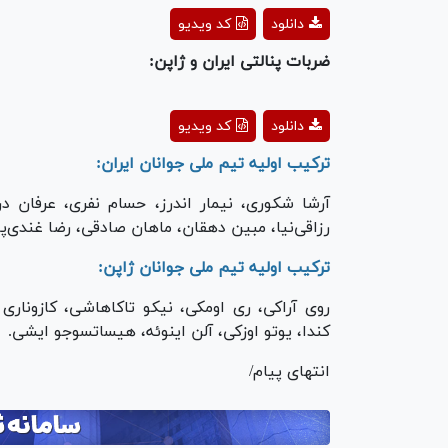
ay
دانلود
کد ویدیو
deo
ضربات پنالتی ایران و ژاپن:
ay
دانلود
کد ویدیو
deo
ترکیب اولیه تیم ملی جوانان ایران:
آرشا شکوری، نیمار اندرز، حسام نفری، عرفان د
رزاقی‌نیا، مبین دهقان، ماهان صادقی، رضا غندی‌پو
ترکیب اولیه تیم ملی جوانان ژاپن:
روی آراکی، ری اومکی، نیکو تاکاهاشی، کازوناری
کندا، یوتو اوزکی، آلن اینوئه، هیساتسوجو ایشی.
انتهای پیام/