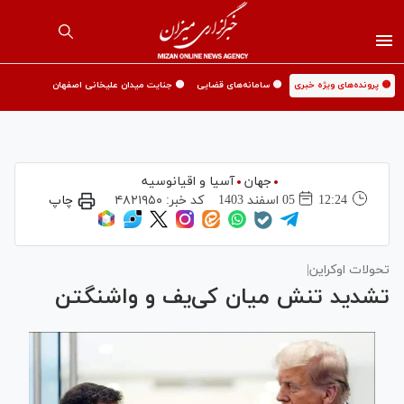
🟡 پرونده‌های ویژه خبری
🟡 سامانه‌های قضایی
🟡 جنایت میدان علیخانی اصفهان
جهان
آسیا و اقیانوسیه
12:24
05 اسفند 1403
کد خبر:
۴۸۲۱۹۵۰
چاپ
تحولات اوکراین|
تشدید تنش میان کی‌یف و واشنگتن