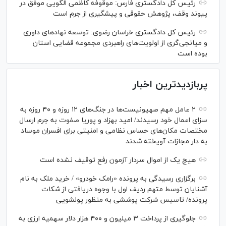
رئیس کل دادگستری فارس: موقوفه کاظمی الگویی موفق در
پیوند وقف، پژوهش حقوقی و پیشگیری از جرم است
رئیس کل دادگستری خراسان رضوی: توسعه نهاد‌های داوری
و میانجی‌گری از اولویت‌های راهبردی مجموعه قضایی استان
بوده است
پربازدیدترین اخبار
۲ عامل مهم صهیونیست‌ها در جنگ‌های ۱۲ روزه و ۴۰ روزه به
سزای اعمال خود رسیدند/ امید بهزاد و پوریا صفوت به جرم ارسال
مختصات مکان‌های حساس نظامی و امنیتی برای افسران موساد
به دار مجازات آویخته شدند
هیچ یک از اموال سردار آزمون رفع توقیف نشده است
برگزاری رسیدگی به پرونده «رامک خودرو» / خرید ملک به نام
آشنایان توسط متهم ردیف اول با وجوه دریافتی از شکات
پرونده/ تاسیس شرکت پوششی به منظور پولشویی
جلوگیری از پرداخت ۳ میلیون و ۴۰۰ هزار دلار سهمیه ارزی به