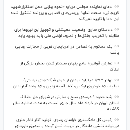
ادعای نماینده مجلس درباره «نحوه ردزنی محل استقرار شهید
لاریجانی» صحت ندارد/ بررسی‌های قضایی و پرونده تشکیل شده
این ادعا را تایید نمی‌کند
دادستان ساری: وضعیت معیشتی و تجهیز این نیرو‌ها برای
مقابله با تخریب جنگل‌ها و تصرف اراضی ملی باید بهبود یابد
یک محکوم به قصاص در آذربایجان‌ غربی از مجازات رهایی
یافت
تعارض قوانین؛ مانع پنهان سنددار شدن بخش بزرگی از
املاک
تهاتر ۱۶۷۳ میلیارد تومان از اموال شرکت‌های تراستی/
توقیف ۸۶ خودروی لوکس، ۱۸۷ قطعه زمین و ۸۶ واحد آپارتمان
رشد حدود ۹ درصدی صلح و سازش در شورای حل اختلاف
استان تهران در خرداد ماه سال جاری نسبت به مدت مشابه سال
گذشته
رئیس کل دادگستری خراسان رضوی: تولید آثار فاخر هنری
می‌تواند نقشی ماندگار در تربیت نسل آینده و تعمیق باور‌های