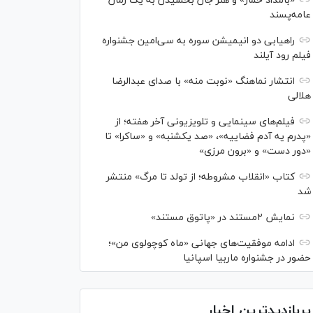
«بامداد خمار» و هنر جان بخشیدن به یک رمان
عامه‌پسند
راهیابی دو انیمیشن سوره به سی‌امین جشنواره
فیلم رود آیلند
انتشار نماهنگ «نوبت منه» با صدای عبدالرضا
هلالی
فیلم‌های سینمایی و تلویزیونی آخر هفته؛ از
«پدرم یه آدم فضاییه»، «صد یکشنبه» و «ساکرا» تا
«دور دست» و «برون مرزی»
کتاب «انقلاب مشروطه؛ از تولد تا مرگ» منتشر
شد
نمایش ۲مستند در «پاتوق مستند»
ادامه موفقیت‌های جهانی «ماه کوچولوی من»؛
حضور در جشنواره ماربیا اسپانیا
پربازدیدترین اخبار