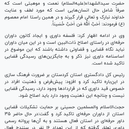
حضرت سیدالشهداء(علیه‌السلام) نعمت و موهبتی است که
صرفاً شامل حال انسان‌هایی است که مورد لطف و عنایت
خداوند نبارک و تعالی قرار گیرند و در همین راستا امام معصوم
(ع) فرمودند: اَحَبَّ اَللّهَ مَن اَحَبَّ حُسَیناً.
وی در ادامه اظهار کرد: فلسفه داوری و ایجاد کانون داوران
حرفه‌ای در راستای اصلاح ذات‌البین است و در این میان داوران
نباید نگاه قضایی و قضاوتی داشته باشند که این موضوع در
اساسنامه داوری نیز ذکر و به جایگزین‌های رسیدگی قضایی
تاکید شده است.
رئیس کل دادگستری استان کردستان بر ضرورت فرهنگ سازی
در این‌باره تاکید کرد و افزود: پیش‌فرض و ذهنیت افراد در
خصوص قید داوری که در قرارداد‌ها وجود دارد، رسیدگی قضایی
نیست و چنانچه این ذهنیت وجود دارد باید اصلاح شود.
حجت‌الاسلام والمسلمین حسینی بر حمایت تشکیلات قضایی
استان از داوران حرفه‌ای تاکید کرد و گفت:در حال حاضر ۳۵
داور حرفه‌ای در استان فعال هستند و به آن‌ها پروانه رسمی
داوری تعلق گرفته که از این تعداد ۱۶ نفر در سنندج فعال