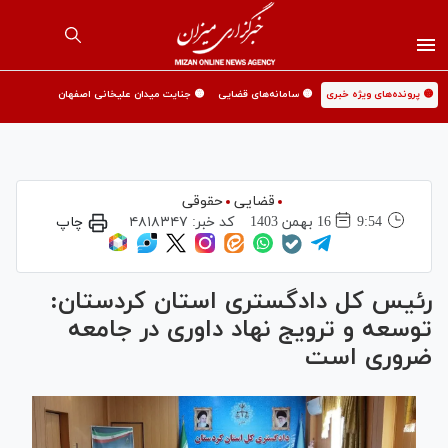
🟡 پرونده‌های ویژه خبری
🟡 سامانه‌های قضایی
🟡 جنایت میدان علیخانی اصفهان
قضایی
حقوقی
9:54
16 بهمن 1403
کد خبر:
۴۸۱۸۳۴۷
چاپ
رئیس کل دادگستری استان کردستان:
توسعه و ترویج نهاد داوری در جامعه
ضروری است